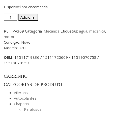
Disponível por encomenda
Quantidade
Adicionar
de
BMW
REF:
PA369
Categoria:
Mecânica
Etiquetas:
agua
,
mecanica
,
E30
motor
-
Condição: Novo
Bomba
Modelo: 320i
de
Água
OEM:
11511719836 / 15111720609 / 11519070758 /
com
11519070159
Junta
2ª
CARRINHO
Fase
CATEGORIAS DE PRODUTO
Ailerons
Autocolantes
Chaparia
Parafusos