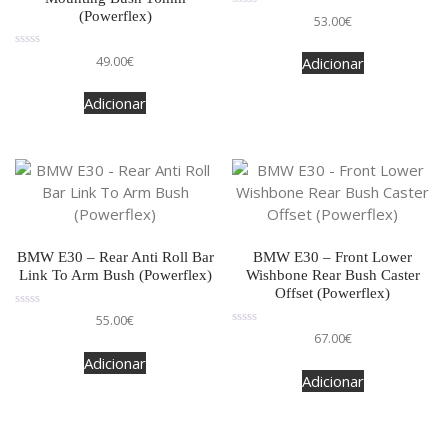
(Powerflex)
Avaliação
53.00
€
0
de
5
Avaliação
49.00
€
Adicionar
0
de
5
Adicionar
BMW E30 – Rear Anti Roll Bar
BMW E30 – Front Lower
Link To Arm Bush (Powerflex)
Wishbone Rear Bush Caster
Offset (Powerflex)
Avaliação
55.00
€
0
Avaliação
67.00
€
de
0
5
de
Adicionar
5
Adicionar