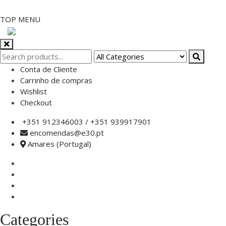
Skip
TOP MENU
to
content
Conta de Cliente
Carrinho de compras
Wishlist
Checkout
+351 912346003 / +351 939917901
encomendas@e30.pt
Amares (Portugal)
Categories