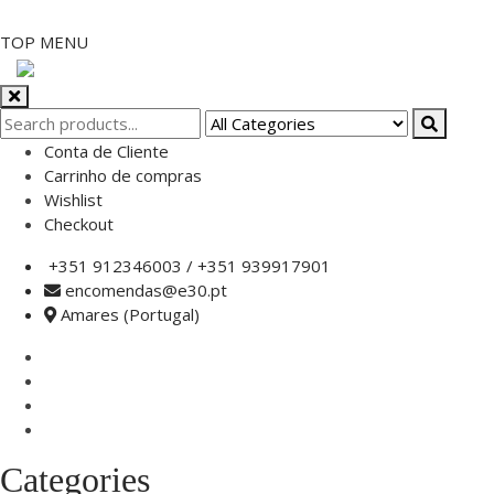
Skip
TOP MENU
to
content
Conta de Cliente
Carrinho de compras
Wishlist
Checkout
+351 912346003 / +351 939917901
encomendas@e30.pt
Amares (Portugal)
Categories