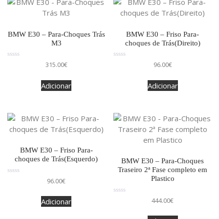
BMW E30 – Para-Choques Trás
BMW E30 – Friso Para-
M3
choques de Trás(Direito)
Avaliação
Avaliação
315.00
€
96.00
€
0
0
de
de
5
5
Adicionar
Adicionar
BMW E30 – Friso Para-
choques de Trás(Esquerdo)
BMW E30 – Para-Choques
Traseiro 2ª Fase completo em
Plastico
Avaliação
96.00
€
0
de
5
Avaliação
444.00
€
Adicionar
0
de
5