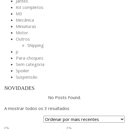
Jantes
Kit completos
M3
Mecânica
Miniaturas
Motor
Outros
Shipping
p
Para-choques
Sem categoria
Spoiler
Suspensão
NOVIDADES
No Posts Found.
A mostrar todos os 3 resultados
Ordenado
por
mais
recentes