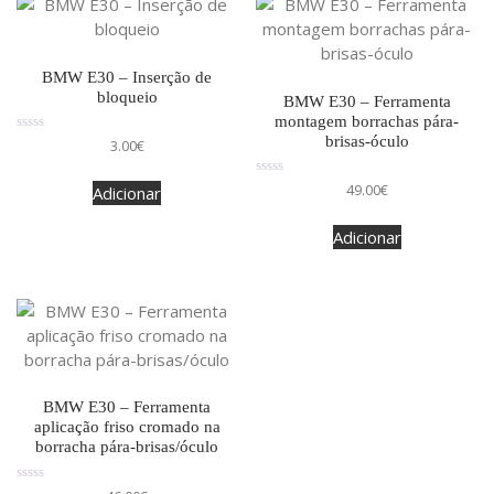
BMW E30 – Inserção de
bloqueio
BMW E30 – Ferramenta
montagem borrachas pára-
brisas-óculo
Avaliação
3.00
€
0
de
5
Avaliação
49.00
€
Adicionar
0
de
5
Adicionar
BMW E30 – Ferramenta
aplicação friso cromado na
borracha pára-brisas/óculo
Avaliação