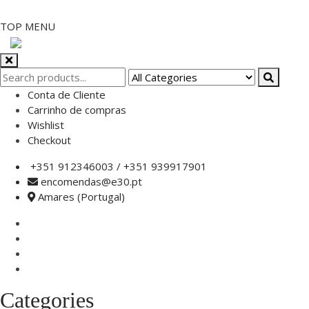
Skip
TOP MENU
to
content
Conta de Cliente
Carrinho de compras
Wishlist
Checkout
+351 912346003 / +351 939917901
encomendas@e30.pt
Amares (Portugal)
Categories